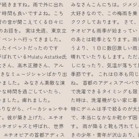
が続きますね。雨で外に出れ
みなさんこんにちは。ジメジ
す時間も良いですよね。こち
大好きなので、この梅雨を乗
習の音が聞こえてくる日々に
クワクしております。 さて
のお話を。 実は先週、東京立
チオピアも雨季が始まってい
いう音楽イベントへ行ってきました。
のあとは乾季となります。雨
したイベントだったのです
うより、１日に数回激しい雨
るMulatu Astatke氏
晴れていたりもします。ただ
太さん、高木正勝さん、アル
しになったり、気温が落ちて
氏と好きなミュージシャンばかり出
季節です。 これは日本も同
ました。 みなさん素敵な演
ね。 首都のアディスアベバ
かな時間を過ごしていたら、
で洗濯できるタイミングも限
まいました。痺れました。
た時は、洗濯機がない家に暮
でありながら、パーカションやキ
特にデニムは手で絞るのが大
す。彼が築き上げた、エチオ
で、本当になかなか乾かず困
エチオジャズと呼ばれ、世界
す。 雨が降ると靴も汚れて
 エチオピアの首都アディス
きの少年・青年が沢山おり、