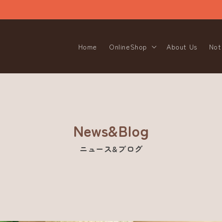
Home
OnlineShop
About Us
Not
News&Blog
ニュース&ブログ