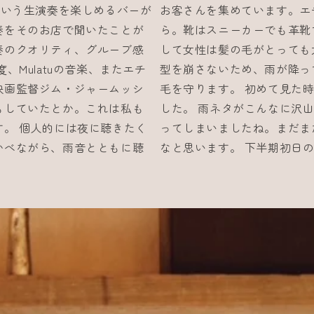
lageという生演奏を楽しめるバーが
お客さんを集めています。エ
奏をそのお店で聞いたことが
ら。靴はスニーカーでも革靴
奏のクオリティ、グルーブ感
して女性は髪の毛がとっても
、Mulatuの音楽、またエチ
型を崩さないため、雨が降っ
映画監督ジム・ジャームッシ
毛を守ります。 初めて見た
もしていたとか。これは私も
した。 雨ネタがこんなに沢
。 個人的には夜に聴きたく
ってしまいましたね。まだま
かべながら、雨音とともに聴
なと思います。 下半期初日