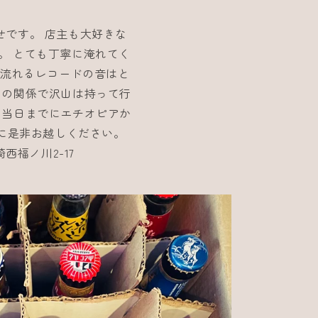
せです。 店主も大好きな
。 とても丁寧に淹れてく
に流れるレコードの音はと
さの関係で沢山は持って行
 当日までにエチオピアか
に是非お越しください。
岡崎西福ノ川2-17