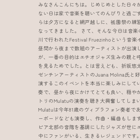
みなさんこんにちは。じめじめとした日々
ない日は家で音楽を聴いてのんびりと過ご
らは夕方になると網戸越しに、祇園祭の練
なってきました。 さて、そんな今日は音楽
川で行われたFestival Fruezinhoと
昼間から夜まで数組のアーティストが出演
が、一番の目的はエチオジャズ生みの親と呼ばれてい
を見るためでした。とは言えども、折坂悠
ゼンチンアーティストのJuana Molina
演するこのイベントを本当に楽しみにしてい
奏で、昼から夜にかけてとても良い、穏や
トリのMulatuの演奏を聴き大興奮してし
Mulatuは今年81歳のヴィブラフォン奏者
ーボードなども演奏し、作曲・編曲もしま
ピア北部の音階を基調にしたジャズが世に
中にファンがいる、生きるレジェンドです。