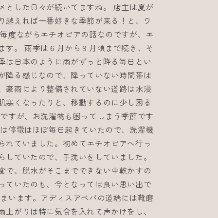
メとした日々が続いてますね。 店主は夏が
り越えれば一番好きな季節が来る！と、ワ
、毎度ながらエチオピアの話なのですが、エ
ます。 雨季は６月から９月頃まで続き、そ
季は日本のように雨がずっと降る毎日とい
が降る感じなので、降っていない時間帯は
、豪雨により整備されていない道路は水浸
肌寒くなったりと、移動するのに少し困る
じですが、お洗濯物も困ってしまう季節です
では停電はほぼ毎日起きていたので、洗濯機
られていました。初めてエチオピアへ行っ
らしていたので、手洗いをしていました。
変で、脱水がそこまでできない中乾かすの
っていたのも、今となっては良い思い出で
しまいます。アディスアベバの道端には靴磨
雨上がりは特に気合を入れて声かけをし、