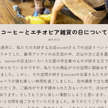
コーヒーとエチオピア雑貨の日について
2024.07.22
先週末に、私たちの大好きなお店wovenさんでの出店イベン
ラキラした、最早アツアツのお天気の中、沢山の方に足を
。 wovenの店主はいろいろな国の手仕事のものが好きな方
められているのですが、私たちの商品がその空間に馴染み
ました。しかし、その空間が好きなwovenのお客さんたち
ゃべりが弾む楽しい時間を過ごしました。 店内満席で立ち
ただく方、ご案内ができず諦められた方もいたので、次は
おります。そしてもう少し涼しい季節にしようと思います。
い２日間を過ごさせていただきました。ありがとうございま