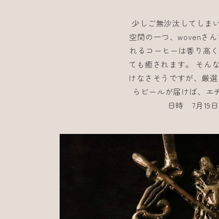
少しご無沙汰してしまい
空間の一つ、woven
れるコーヒーは香り高く
ても癒されます。 そん
けなさそうですが、厳選
らビールが届けば、エ
日時 7月19日(