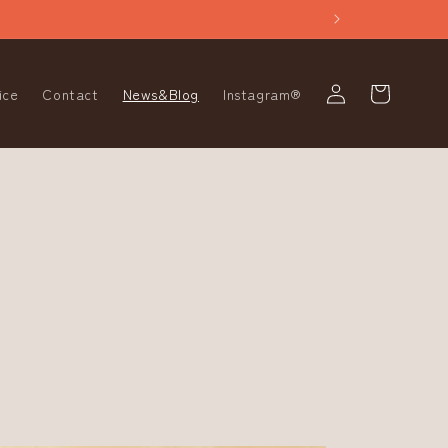
Log
Cart
ice
Contact
News&Blog
Instagram®
in