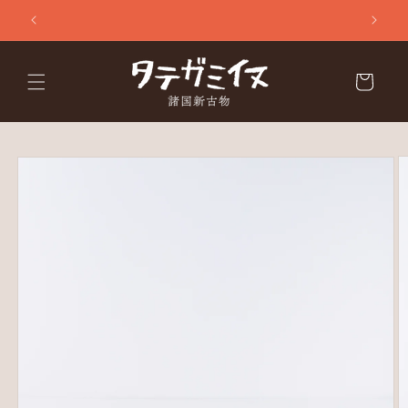
コンテ
ンツに
進む
カ
ー
ト
商品情
報にス
キップ