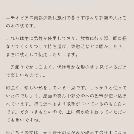
の
の
数
数
量
量
エチオピアの南部少数民族州で暮らす様々な部族の人たち
を
を
の木の枕です。
減
増
これらは主に男性が使用しており、放牧に行く際、腰に紐
ら
や
などでくくりつけて持ち運び、休憩時などに腰かけたり、
す
す
まさに枕として使用したりします。
一刀彫りでかっこよく、個性豊かな形の枕は見ているだけ
で楽しいものです。
細長く、珍しい形をしている一点です。しっかりと使って
いたのでしょう、座面の真ん中部分の木の色味が使い込ま
れています。持ち運べるよう取手がついているのも面白い
です。ガタつきもないので、上に何か物を飾っていただい
ても良いですね。
※こちらの枕は、元々若干のゆがみや現地での使用による