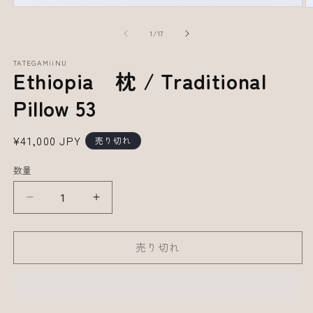
の
1
/
17
TATEGAMiiNU
Ethiopia 枕 / Traditional
Pillow 53
通
¥41,000 JPY
売り切れ
常
数量
価
格
Ethiopia
Ethiopia
枕
枕
/
/
売り切れ
Traditional
Traditional
Pillow
Pillow
53
53