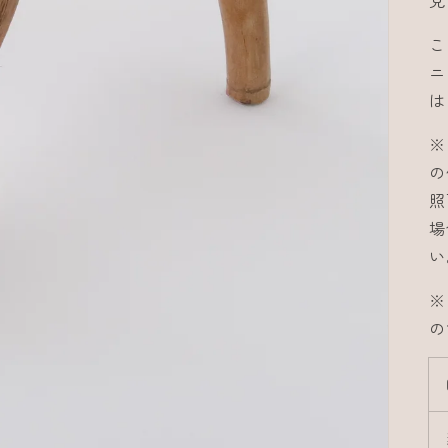
見
こ
ニ
は
※
の
照
場
い
※
の