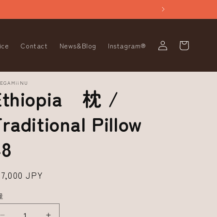
ロ
カ
グ
ー
ice
Contact
News&Blog
Instagram®
イ
ト
ン
TEGAMiiNU
Ethiopia 枕 /
raditional Pillow
48
通
27,000 JPY
常
量
価
格