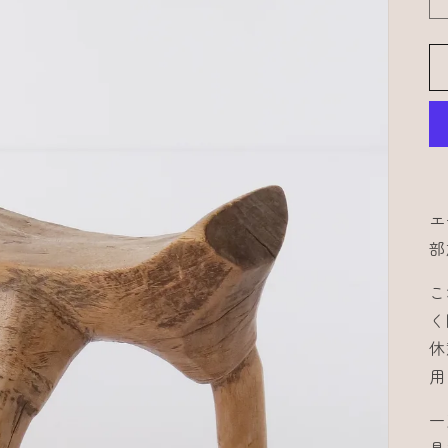
エ
部
こ
く
休
用
一