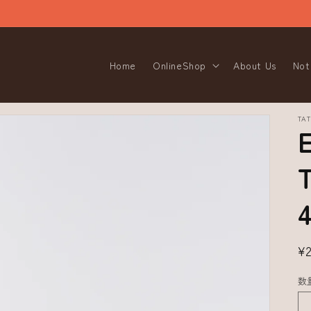
Home
OnlineShop
About Us
Not
TA
T
¥
数