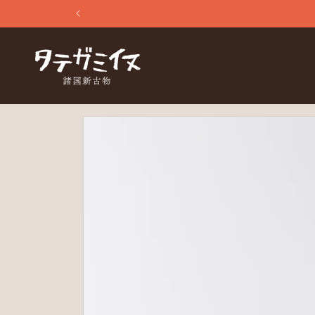
コンテ
ンツに
進む
商品情
報にス
キップ