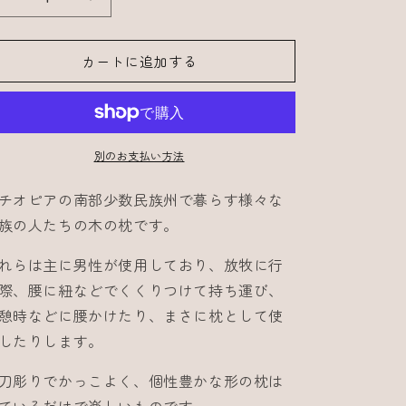
Ethiopia
Ethiopia
枕
枕
/
/
カートに追加する
Traditional
Traditional
Pillow
Pillow
48
48
の
の
別のお支払い方法
数
数
量
量
チオピアの南部少数民族州で暮らす様々な
を
を
族の人たちの木の枕です。
減
増
れらは主に男性が使用しており、放牧に行
ら
や
す
す
際、腰に紐などでくくりつけて持ち運び、
憩時などに腰かけたり、まさに枕として使
したりします。
刀彫りでかっこよく、個性豊かな形の枕は