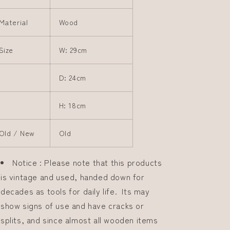
Material
Wood
Size
W: 29cm
D: 24cm
H: 18cm
Old / New
Old
Notice : Please note that this products
is vintage and used, handed down for
decades as tools for daily life. Its may
show signs of use and have cracks or
splits, and since almost all wooden items