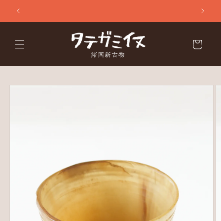
コンテ
ンツに
進む
カ
ー
ト
商品情
報にス
キップ