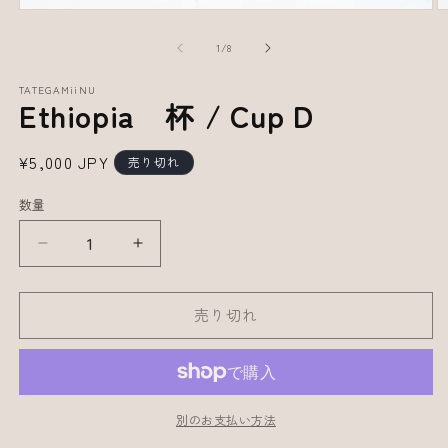
の
1
/
8
TATEGAMiiNU
Ethiopia 杯 / Cup D
通
¥5,000 JPY
売り切れ
常
数量
価
格
Ethiopia
Ethiopia
杯
杯
/
/
売り切れ
Cup
Cup
D
D
の
の
数
数
別のお支払い方法
量
量