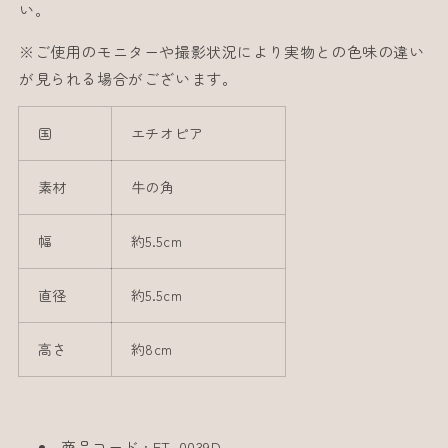
い。
※ご使用のモニターや撮影状況により実物との色味の違い
が見られる場合がございます。
国
エチオピア
素材
牛の角
幅
約5.5cm
直径
約5.5cm
高さ
約8cm
商品コード : ET-0039D