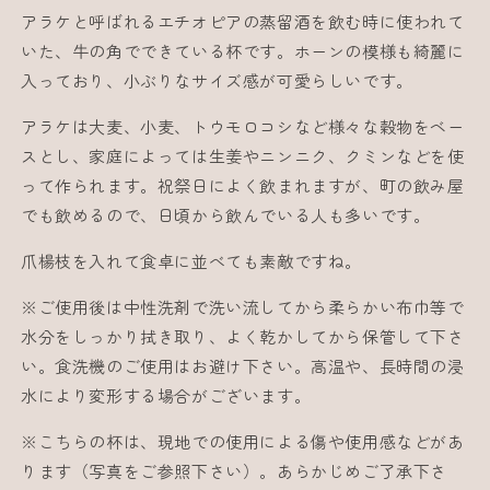
を
を
アラケと呼ばれるエチオピアの蒸留酒を飲む時に使われて
減
増
いた、牛の角でできている杯です。ホーンの模様も綺麗に
ら
や
入っており、小ぶりなサイズ感が可愛らしいです。
す
す
アラケは大麦、小麦、トウモロコシなど様々な穀物をベー
スとし、家庭によっては生姜やニンニク、クミンなどを使
って作られます。祝祭日によく飲まれますが、町の飲み屋
でも飲めるので、日頃から飲んでいる人も多いです。
爪楊枝を入れて食卓に並べても素敵ですね。
※ご使用後は中性洗剤で洗い流してから柔らかい布巾等で
水分をしっかり拭き取り、よく乾かしてから保管して下さ
い。食洗機のご使用はお避け下さい。高温や、長時間の浸
水により変形する場合がございます。
※こちらの杯は、現地での使用による傷や使用感などがあ
ります（写真をご参照下さい）。あらかじめご了承下さ