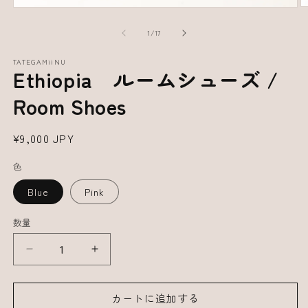
の
1
/
17
TATEGAMiiNU
Ethiopia ルームシューズ /
Room Shoes
通
¥9,000 JPY
常
色
価
格
Blue
Pink
数量
Ethiopia
Ethiopia
ル
ル
ー
ー
カートに追加する