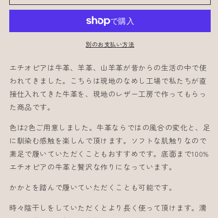
ム
ム
シ
シ
ュ
ュ
ー
ー
別のお支払い方法
ズ
ズ
/
/
エチオピアは牛革、羊革、山羊革が昔からの生活の中で使
Room
Room
われてきました。こちらは現地のなめし工場で私たちが直
Shoes
Shoes
接仕入れてきた牛革を、現地のレザー工房で作ってもらっ
の
の
た商品です。
数
数
色は2色ご用意しました。牛革ならではの風合の変化と、足
量
量
を
を
に馴染む感触を楽しんで頂けます。ソフトな肌触りなので
減
増
素足で履いていただくこともおすすめです。底面まで100%
ら
や
エチオピアの牛革と贅沢な作りになっています。
す
す
かかとを踏んで履いていただくことも可能です。
時々陰干しをしていただくとより長く使って頂けます。濡