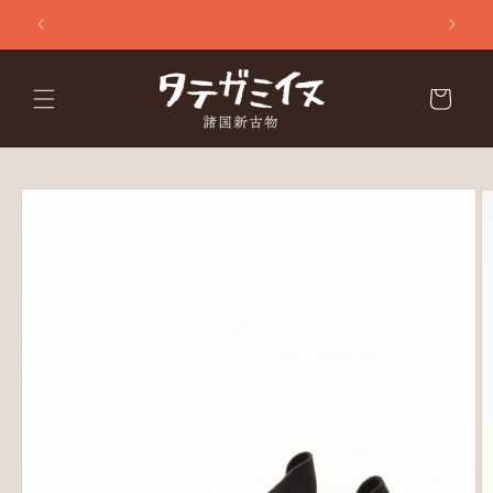
コンテ
ンツに
進む
カ
ー
ト
商品情
報にス
キップ