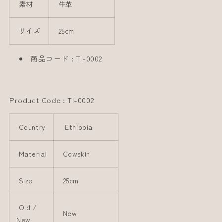
素材
牛革
サイズ
25cm
商品コード : TI-0002
Product Code : TI-0002
Country
Ethiopia
Material
Cowskin
Size
25cm
Old /
New
New