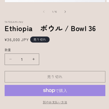
の
1
/
16
TATEGAMiiNU
Ethiopia ボウル / Bowl 36
通
¥36,000 JPY
売り切れ
常
数量
価
格
Ethiopia
Ethiopia
ボ
ボ
ウ
ウ
売り切れ
ル
ル
/
/
Bowl
Bowl
36
36
別のお支払い方法
の
の