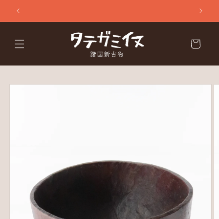
コンテ
ンツに
進む
カ
ー
ト
商品情
報にス
キップ