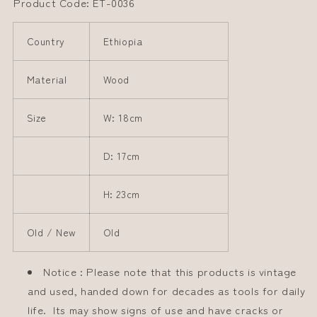
Product Code: ET-0036
Country
Ethiopia
Material
Wood
Size
W: 18cm
D: 17cm
H: 23cm
Old / New
Old
Notice : Please note that this products is vintage
and used, handed down for decades as tools for daily
life. Its may show signs of use and have cracks or