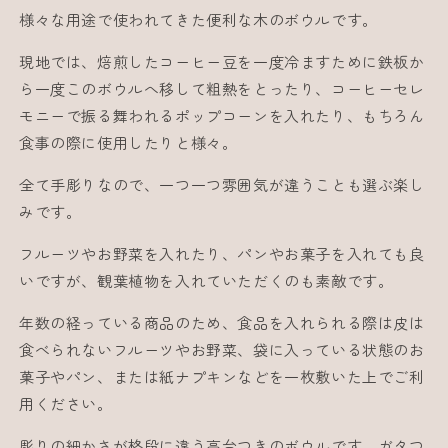
数
数
様々な用途で使われてきた便利な木のボウルです。
量
量
現地では、焙煎したコーヒー豆を一度冷ますために鉄板か
を
を
ら一度このボウルへ移して粗熱をとったり、コーヒーセレ
減
増
モニーで振る舞われるポップコーンを入れたり、もちろん
ら
や
食事の際に使用したりと様々。
す
す
全て手彫りなので、一つ一つ雰囲気が違うことも選ぶ楽し
みです。
フルーツやお野菜を入れたり、パンやお菓子を入れても良
いですが、観葉植物を入れていただくのも素敵です。
年数の経っている商品のため、食品を入れられる際は皮は
食べられないフルーツやお野菜、袋に入っている状態のお
菓子やパン、または紙ナプキンなどを一枚敷いた上でご利
用ください。
彫りの細かさが格段に違う高台つきのボウルです。ガタつ