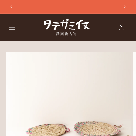
コンテ
ンツに
進む
カ
ー
ト
商品情
報にス
キップ