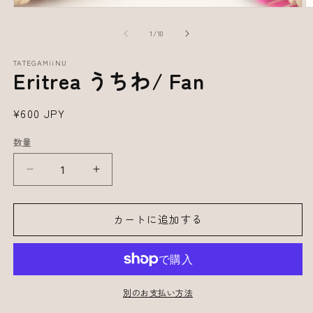
の
1
/
10
TATEGAMiiNU
Eritrea うちわ/ Fan
通
¥600 JPY
常
数量
価
格
Eritrea
Eritrea
う
う
ち
ち
カートに追加する
わ/
わ/
Fan
Fan
の
の
数
数
別のお支払い方法
量
量