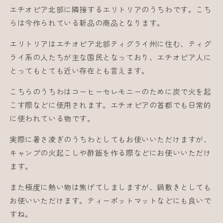
を
を
エチオピア北部に隣接するエリトリアのうちわです。こち
減
増
らは今作られている新品の商品となります。
ら
や
エリトリアはエチオピア北部ティグライ州に住む、ティグ
す
す
ライ系の人たちが主な国民となっており、エチオピア人に
とってもとても近い存在とも言えます。
こちらのうちわはコーヒーセレモニーのために炭で火を起
こす際などに使用されます。エチオピアの首都でも日常的
に使われている物です。
実際に暑さ凌ぎのうちわとしてもお使いいただけますが、
キャンプの火起こしや酢飯を作る際などにお使いいただけ
ます。
また極度に熱い物は焦げてしましますが、鍋敷きとしても
お使いいただけます。ティーポットマットなどにも良いで
すね。