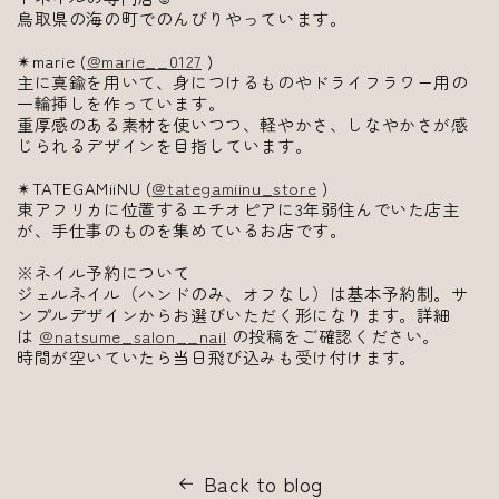
鳥取県の海の町でのんびりやっています。
✴︎marie (
@marie__0127
)
主に真鍮を用いて、身につけるものやドライフラワー用の
一輪挿しを作っています。
重厚感のある素材を使いつつ、軽やかさ、しなやかさが感
じられるデザインを目指しています。
✴︎TATEGAMiiNU (
@tategamiinu_store
)
東アフリカに位置するエチオピアに3年弱住んでいた店主
が、手仕事のものを集めているお店です。
※ネイル予約について
ジェルネイル（ハンドのみ、オフなし）は基本予約制。サ
ンプルデザインからお選びいただく形になります。詳細
は
@natsume_salon__nail
の投稿をご確認ください。
時間が空いていたら当日飛び込みも受け付けます。
Back to blog