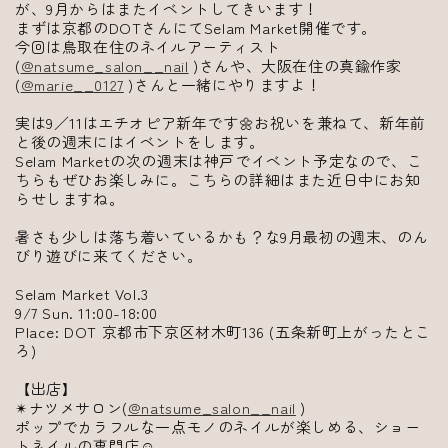
が、9月からはまたイベントしてきいます！
まずは京都のDOTさんにてSelam Market開催です。
今回は鳥取在住のネイルアーティスト
(
@natsume_salon__nail
)さんや、大阪在住の真鍮作家
(
@marie__0127
)さんと一緒にやりますよ！
実は9／11はエチオピア新年です🌼お祝いを兼ねて、新年前
と後の週末にはイベントをします。
Selam Marketの次の週末は神戸でイベント予定なので、こ
ちらもぜひお楽しみに。こちらの詳細はまた近日中にお知
らせしますね。
暑さも少しは落ち着いているかも？な9月最初の週末、のん
びり遊びに来てください。
Selam Market Vol.3
9/7 Sun. 11:00-18:00
Place: DOT 京都市下京区材木町136 (五条新町上がったとこ
ろ)
【出店】
✴︎ナツメサロン(
@natsume_salon__nail
)
ポップでカラフルな一点モノのネイルが楽しめる、ショー
トネイルの専門店☺︎