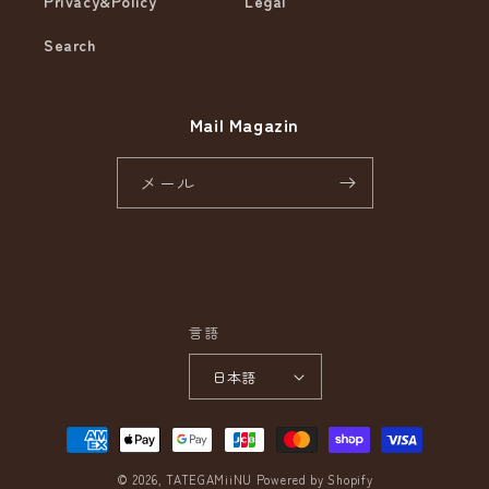
Privacy&Policy
Legal
Search
Mail Magazin
メール
Instagram
言語
日本語
決
済
© 2026,
TATEGAMiiNU
Powered by Shopify
方