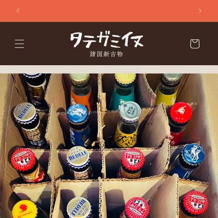
コンテ
ンツに
進む
カ
ー
ト